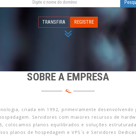
Pesqu
TRANSFIRA
REGISTRE
SOBRE A EMPRESA
ecnologia, criada em 1992, primeiramente desenvolvendo 
ospedagem. Servidores com maiores recursos de hardwar
, colocamos planos equilibrados e soluções estruturada
sos planos de hospedagem e VPS´s e Servidores Dedica