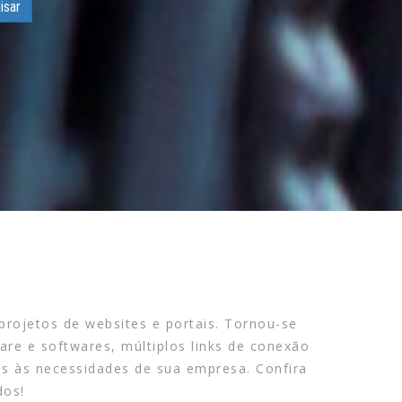
isar
projetos de websites e portais. Tornou-se
e e softwares, múltiplos links de conexão
s às necessidades de sua empresa. Confira
dos!