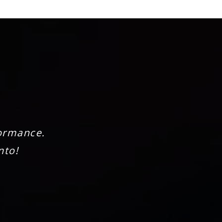
ormance.
nto!