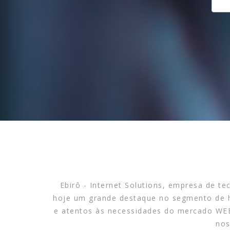
Ebirô - Internet Solutions, empresa de t
hoje um grande destaque no segmento de h
e atentos às necessidades do mercado WEB
nos