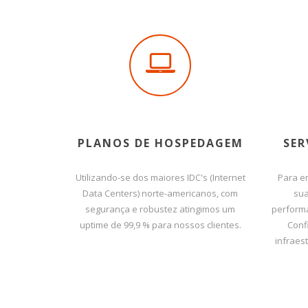
PLANOS DE HOSPEDAGEM
SER
Utilizando-se dos maiores IDC's (Internet
Para e
Data Centers) norte-americanos, com
sua
segurança e robustez atingimos um
performa
uptime de 99,9 % para nossos clientes.
Conf
infraes